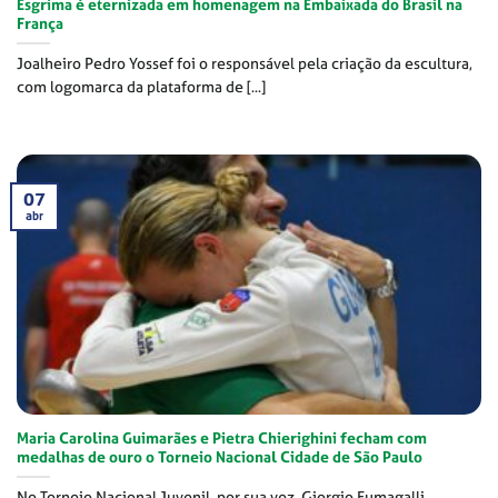
Esgrima é eternizada em homenagem na Embaixada do Brasil na
França
Joalheiro Pedro Yossef foi o responsável pela criação da escultura,
com logomarca da plataforma de [...]
07
abr
Maria Carolina Guimarães e Pietra Chierighini fecham com
medalhas de ouro o Torneio Nacional Cidade de São Paulo
No Torneio Nacional Juvenil, por sua vez, Giorgio Fumagalli