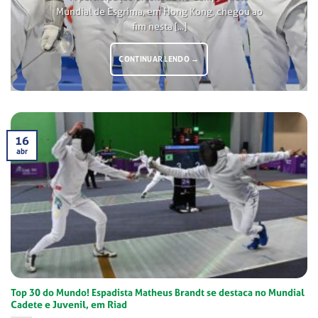
Mundial de Esgrima, em Hong Kong, chegou ao
fim nesta [...]
CONTINUAR LENDO
→
16
abr
Top 30 do Mundo! Espadista Matheus Brandt se destaca no Mundial
Cadete e Juvenil, em Riad