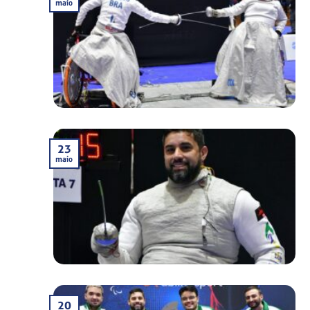
maio
23
maio
20