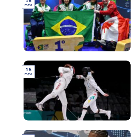
16
maio
16
maio