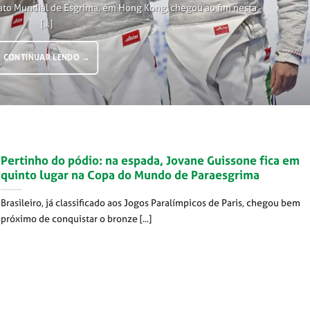
ato Mundial de Esgrima, em Hong Kong, chegou ao fim nesta
[...]
CONTINUAR LENDO
→
Pertinho do pódio: na espada, Jovane Guissone fica em
quinto lugar na Copa do Mundo de Paraesgrima
Brasileiro, já classificado aos Jogos Paralímpicos de Paris, chegou bem
próximo de conquistar o bronze [...]