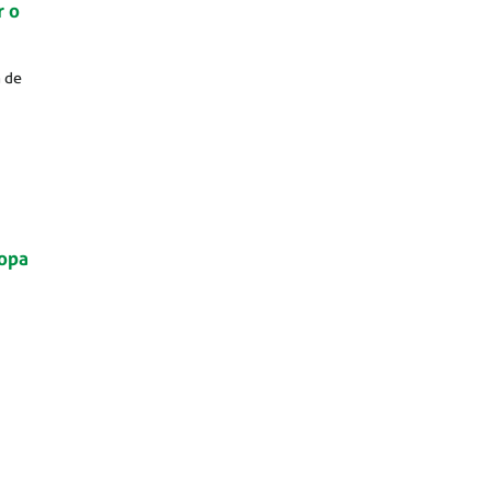
r o
a de
Copa