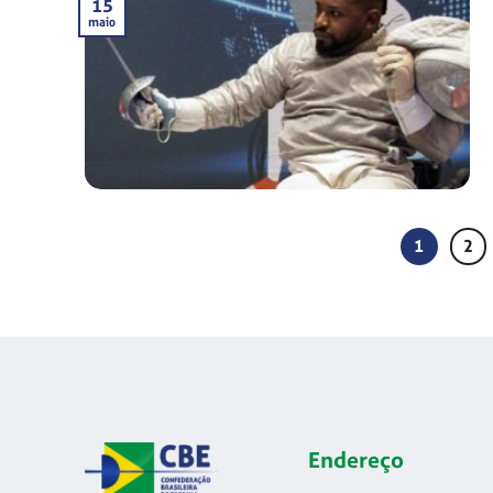
15
maio
1
2
Endereço