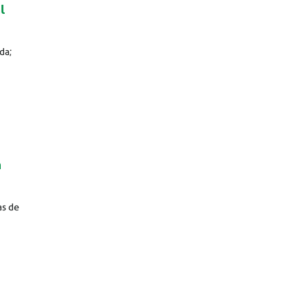
l
da;
m
as de