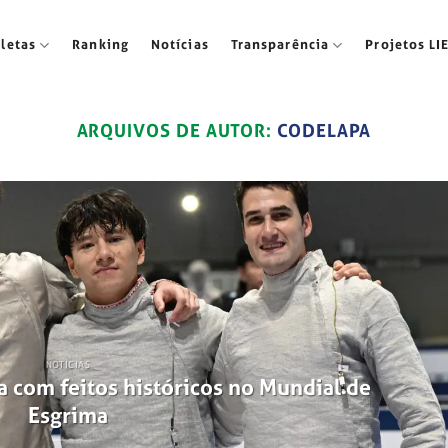
tletas
Ranking
Notícias
Transparência
Projetos LI
ARQUIVOS DE AUTOR:
CODELAPA
NOTÍCIAS
a com feitos históricos no Mundial de
Esgrima