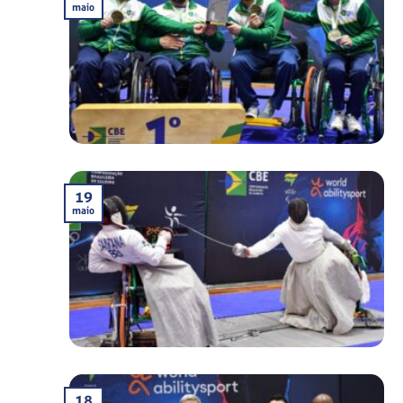
maio
19
maio
18