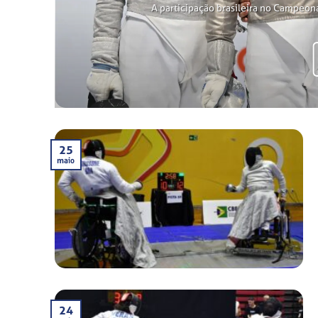
A participação brasileira no Campeon
25
maio
24