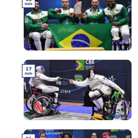
maio
17
maio