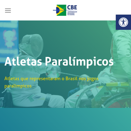
Skip
to
Abrir 
content
Atletas Paralímpicos
Atletas que representaram o Brasil nos jogos
paralímpicos