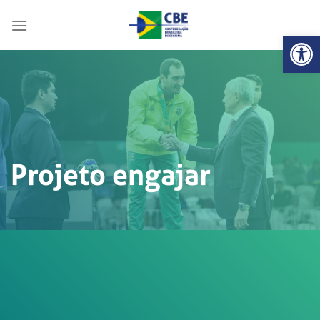
Skip
to
Abrir 
content
Projeto engajar