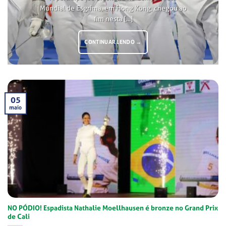
Mundial de Esgrima, em Hong Kong, chegou ao
fim nesta [...]
CONTINUAR LENDO
→
05
maio
NO PÓDIO! Espadista Nathalie Moellhausen é bronze no Grand Prix
de Cali