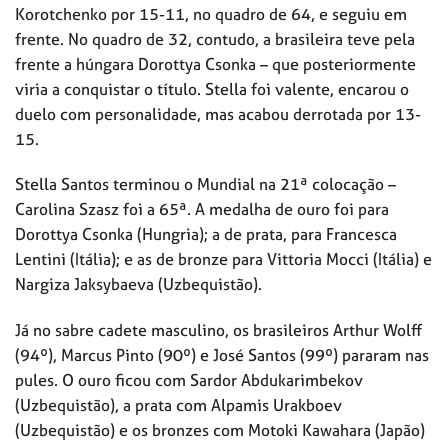
Korotchenko por 15-11, no quadro de 64, e seguiu em
frente. No quadro de 32, contudo, a brasileira teve pela
frente a húngara Dorottya Csonka – que posteriormente
viria a conquistar o título. Stella foi valente, encarou o
duelo com personalidade, mas acabou derrotada por 13-
15.
Stella Santos terminou o Mundial na 21ª colocação –
Carolina Szasz foi a 65ª. A medalha de ouro foi para
Dorottya Csonka (Hungria); a de prata, para Francesca
Lentini (Itália); e as de bronze para Vittoria Mocci (Itália) e
Nargiza Jaksybaeva (Uzbequistão).
Já no sabre cadete masculino, os brasileiros Arthur Wolff
(94º), Marcus Pinto (90º) e José Santos (99º) pararam nas
pules. O ouro ficou com Sardor Abdukarimbekov
(Uzbequistão), a prata com Alpamis Urakboev
(Uzbequistão) e os bronzes com Motoki Kawahara (Japão)