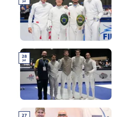
jul
28
jul
27