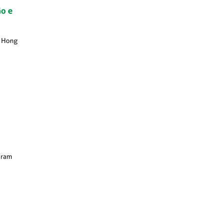
ão e
m Hong
aram