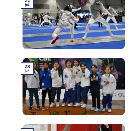
22
jul
28
jun