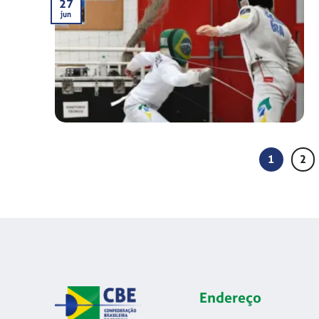
27
jun
1
2
Endereço