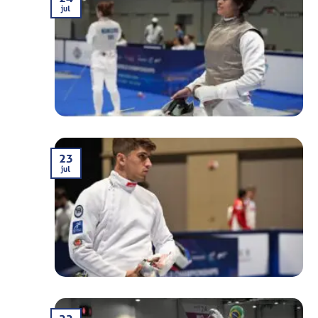
jul
23
jul