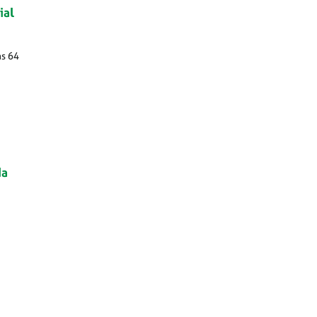
ial
as 64
da