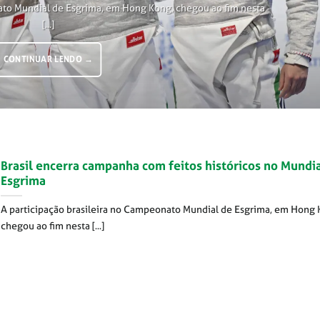
ato Mundial de Esgrima, em Hong Kong, chegou ao fim nesta
[...]
CONTINUAR LENDO
→
Brasil encerra campanha com feitos históricos no Mundi
Esgrima
A participação brasileira no Campeonato Mundial de Esgrima, em Hong 
chegou ao fim nesta [...]