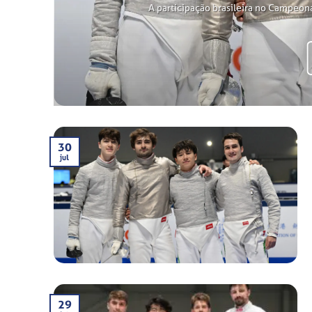
A participação brasileira no Campeon
30
jul
29