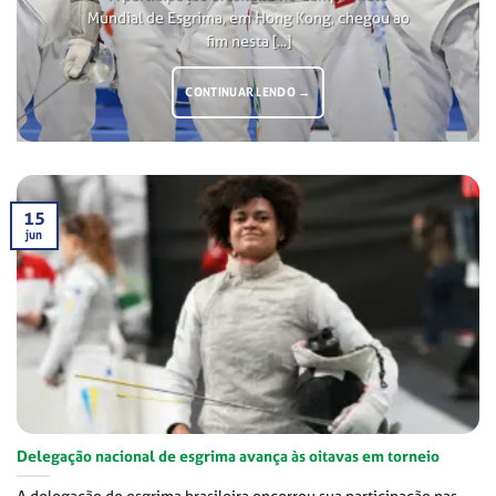
Mundial de Esgrima, em Hong Kong, chegou ao
fim nesta [...]
CONTINUAR LENDO
→
15
jun
Delegação nacional de esgrima avança às oitavas em torneio