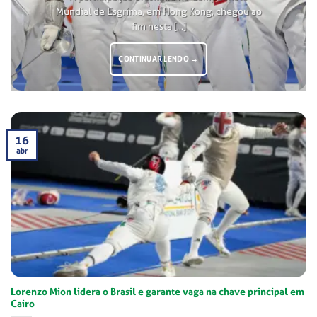
Mundial de Esgrima, em Hong Kong, chegou ao
fim nesta [...]
CONTINUAR LENDO
→
16
abr
Lorenzo Mion lidera o Brasil e garante vaga na chave principal em
Cairo