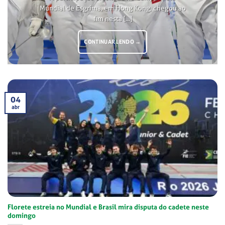
Mundial de Esgrima, em Hong Kong, chegou ao
fim nesta [...]
CONTINUAR LENDO
→
04
abr
Florete estreia no Mundial e Brasil mira disputa do cadete neste
domingo