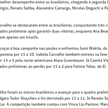
 melhor desempenho entre os brasileiros, chegando à segunda 
rrigos, Renato Saliba, Alexandre Camargo, Nicolas Deguchi e P
arvalho se destacaram entre as brasileiras, conquistando três v
dro preliminar após garantir duas vitórias, enquanto Ana Beat
com apenas um triunfo.
graças à boa campanha nas poules e enfrentou Jumi Wakita, do
 japonesa por 15 a 10. Isabela Carvalho também estreou na fase
or 15 a 5 pela norte-americana Atara Greenbaum. Já Camila Vi
dro preliminar, ao perder por 15 a 2 para Fatima Tobar, de El
iba foram os únicos brasileiros a avançar para o quadro prelim
garo Todor Stoychev e foi derrotado por 15 a 11. Já Renato Sa
acar. A competição também contou com Vince Liu Pastore, Mar