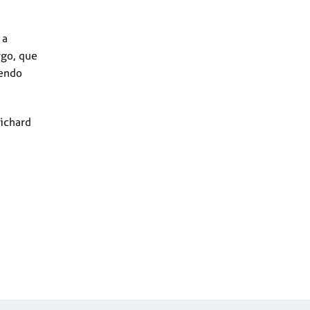
 a
rgo, que
dendo
Richard