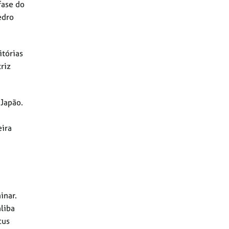
fase do
edro
itórias
riz
 Japão.
eira
inar.
liba
cus