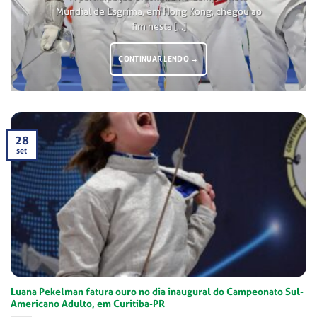
Mundial de Esgrima, em Hong Kong, chegou ao
fim nesta [...]
CONTINUAR LENDO
→
28
set
Luana Pekelman fatura ouro no dia inaugural do Campeonato Sul-
Americano Adulto, em Curitiba-PR