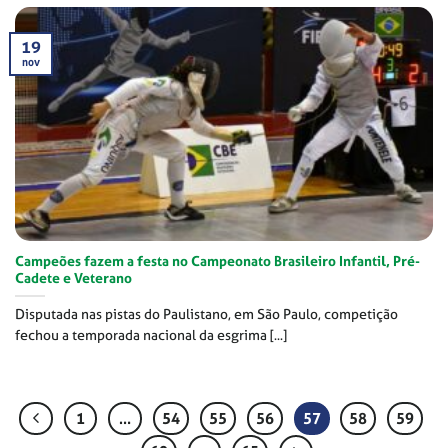
19
nov
Campeões fazem a festa no Campeonato Brasileiro Infantil, Pré-
Cadete e Veterano
Disputada nas pistas do Paulistano, em São Paulo, competição
fechou a temporada nacional da esgrima [...]
1
…
54
55
56
57
58
59