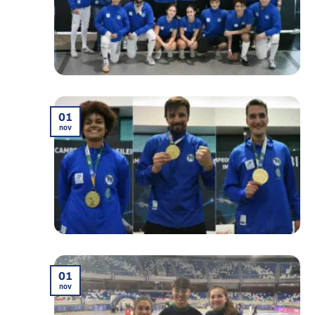
01
nov
01
nov