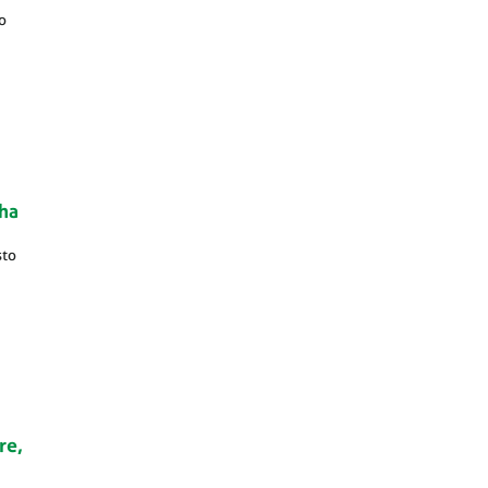
o
nha
sto
re,