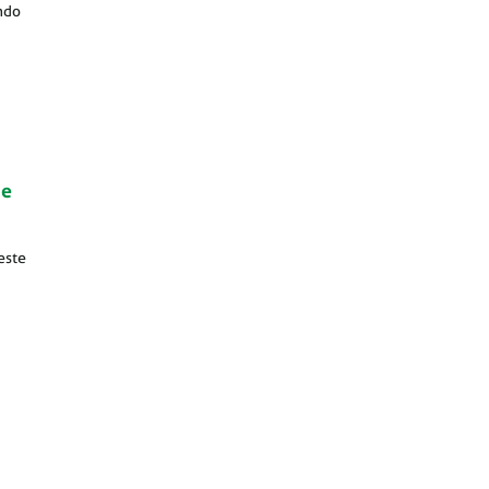
ndo
de
este