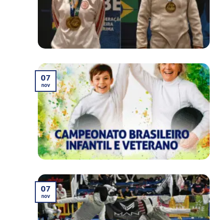
07
nov
07
nov