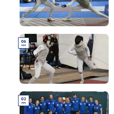
06
nov
02
nov