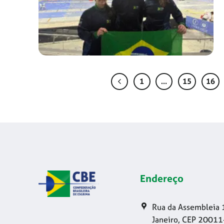
1
…
15
16
Endereço
Rua da Assembleia 
Janeiro, CEP 20011