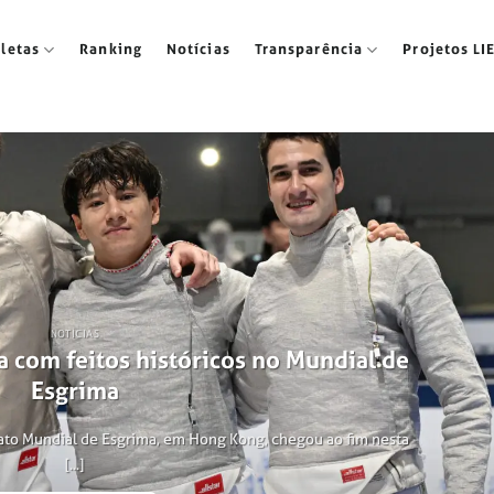
tletas
Ranking
Notícias
Transparência
Projetos LI
NOTÍCIAS
a com feitos históricos no Mundial de
Esgrima
ato Mundial de Esgrima, em Hong Kong, chegou ao fim nesta
[...]