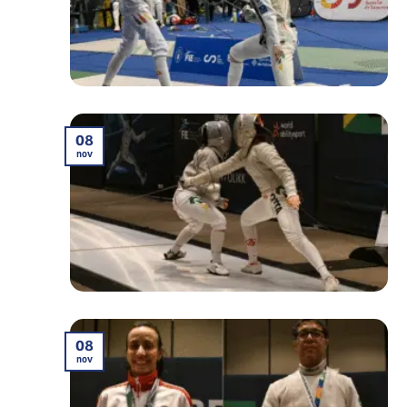
08
nov
08
nov