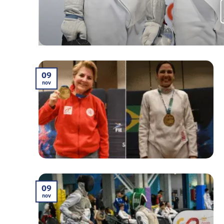
09
nov
09
nov