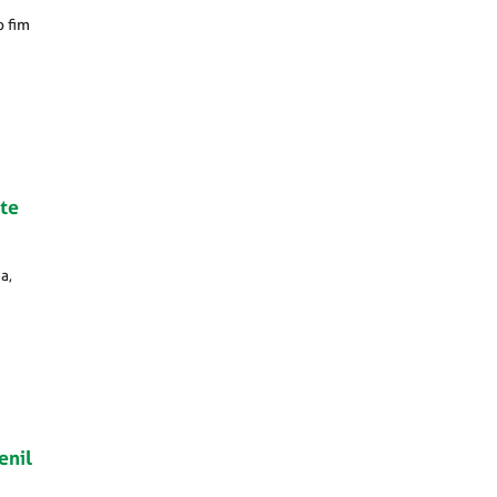
o fim
nte
a,
enil