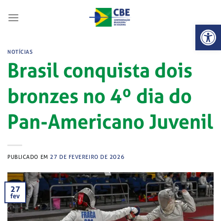
Skip
to
Abrir 
content
NOTÍCIAS
Brasil conquista dois
bronzes no 4º dia do
Pan-Americano Juvenil
PUBLICADO EM
27 DE FEVEREIRO DE 2026
27
fev