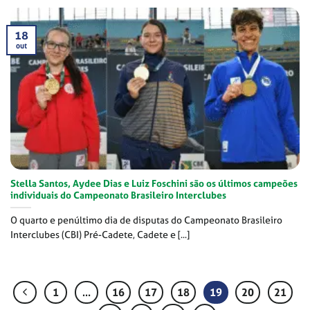
18
out
Stella Santos, Aydee Dias e Luiz Foschini são os últimos campeões
individuais do Campeonato Brasileiro Interclubes
O quarto e penúltimo dia de disputas do Campeonato Brasileiro
Interclubes (CBI) Pré-Cadete, Cadete e [...]
1
…
16
17
18
19
20
21