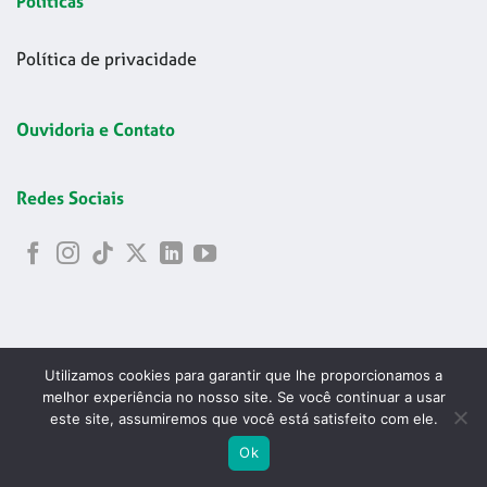
Políticas
Política de privacidade
Ouvidoria e Contato
Redes Sociais
Utilizamos cookies para garantir que lhe proporcionamos a
melhor experiência no nosso site. Se você continuar a usar
este site, assumiremos que você está satisfeito com ele.
Copyright 2026 © Codelapa | 2024 Confederação Brasileira de
ABRIR
Ok
Esgrima - CNPJ 42.178.699/0001-24
PESQU