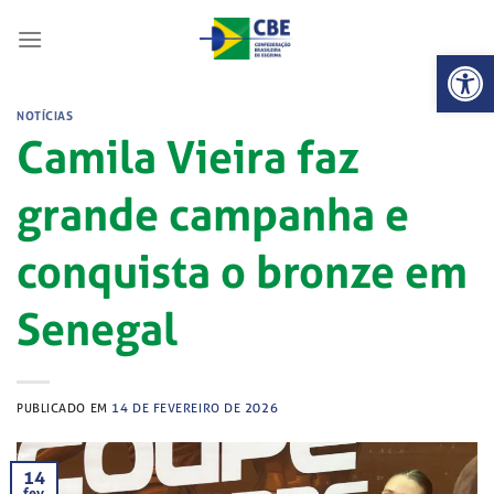
Skip
to
Abrir 
content
NOTÍCIAS
Camila Vieira faz
grande campanha e
conquista o bronze em
Senegal
PUBLICADO EM
14 DE FEVEREIRO DE 2026
14
fev