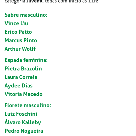
categoria
Juvenil
, todas com início às 11h:
Sabre masculino:
Vince Liu
Erico Patto
Marcus Pinto
Arthur Wolff
Espada feminina:
Pietra Brazolin
Laura Correia
Aydee Dias
Vitoria Macedo
Florete masculino:
Luiz Foschini
Álvaro Kalleby
Pedro Nogueira