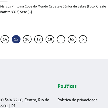
Marcus Pinto na Copa do Mundo Cadete e Júnior de Sabre (Foto: Grazie
Batista/COB) Sete [...]
14
15
16
17
18
…
65
Políticas
10 Sala 3210, Centro, Rio de
Política de privacidade
-901 | RJ