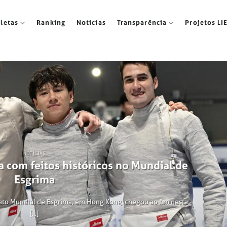
tletas
Ranking
Notícias
Transparência
Projetos LI
NOTÍCIAS
a com feitos históricos no Mundial de
Esgrima
ato Mundial de Esgrima, em Hong Kong, chegou ao fim nesta
[...]