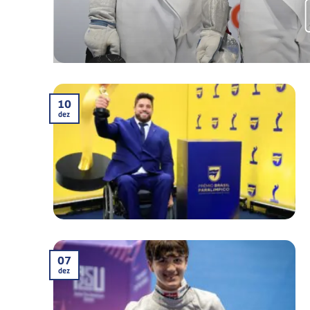
10
dez
07
dez