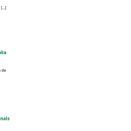
...]
oka
a de
onais