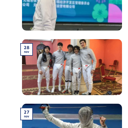
28
nov
27
nov