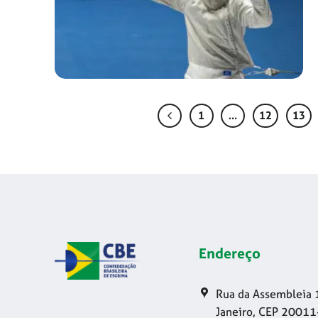
1
…
12
13
Endereço
Rua da Assembleia 
Janeiro, CEP 20011