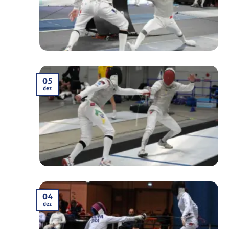
05
dez
04
dez