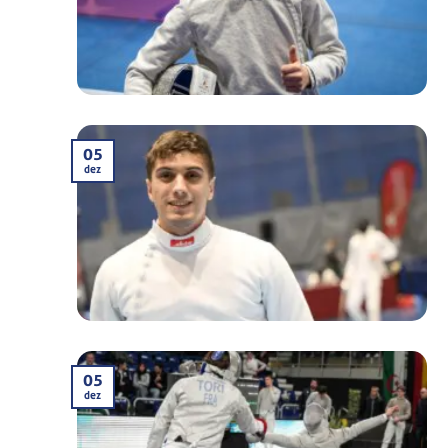
05
dez
05
dez