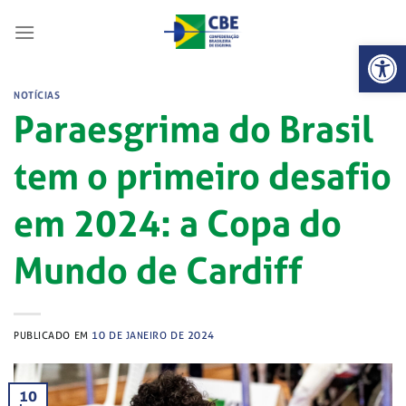
Skip
to
Abrir 
content
NOTÍCIAS
Paraesgrima do Brasil
tem o primeiro desafio
em 2024: a Copa do
Mundo de Cardiff
PUBLICADO EM
10 DE JANEIRO DE 2024
10