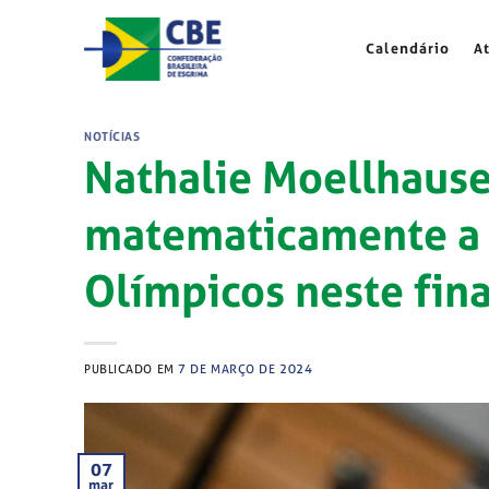
Skip
to
Calendário
A
content
NOTÍCIAS
Nathalie Moellhause
matematicamente a c
Olímpicos neste fin
PUBLICADO EM
7 DE MARÇO DE 2024
07
mar