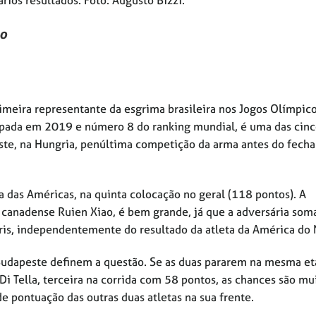
ão
rimeira representante da esgrima brasileira nos Jogos Olímpic
spada em 2019 e número 8 do ranking mundial, é uma das cin
ste, na Hungria, penúltima competição da arma antes do fec
ta das Américas, na quinta colocação no geral (118 pontos). A
a canadense Ruien Xiao, é bem grande, já que a adversária som
aris, independentemente do resultado da atleta da América do 
Budapeste definem a questão. Se as duas pararem na mesma et
l Di Tella, terceira na corrida com 58 pontos, as chances são mu
 de pontuação das outras duas atletas na sua frente.