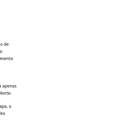
os de
co
hamento
a apenas
Norte.
apa, a
ito