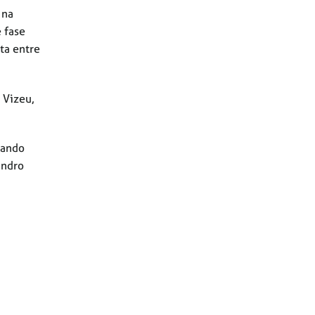
 na
e fase
ta entre
 Vizeu,
rando
andro