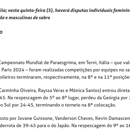
lia; nesta quinta-feira (5), haverá disputas individuais feminin
da e masculinas de sabre
o
 Campeonato Mundial de Paraesgrima, em Terni, Itália – que val
e Paris 2024 – foram realizadas competições por equipes no s
asileiros terminaram, respectivamente, na 8ª e na 11ª posiçõe
 Carminha Oiveira, Rayssa Veras e Mônica Santos) entrou dire
-45. Na respescagem do 5º ao 8º lugar, perdeu da Geórgia por
 do Sul por 24-45, terminando o torneio na 8ª colocação.
mposto por Jovane Guissone, Vanderson Chaves, Kevin Damascen
 derrota de 39-45 para o do Japão. Na respescagem do 9º ao 16