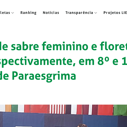
tletas
Ranking
Notícias
Transparência
Projetos LI
de sabre feminino e flore
spectivamente, em 8º e 
de Paraesgrima