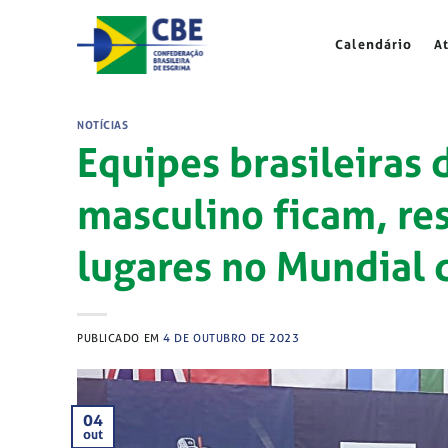
Skip
to
Calendário
A
content
NOTÍCIAS
Equipes brasileiras 
masculino ficam, re
lugares no Mundial 
PUBLICADO EM
4 DE OUTUBRO DE 2023
04
out