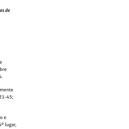
as de
e
abre
s.
tamente
 21-45;
o e
º lugar,