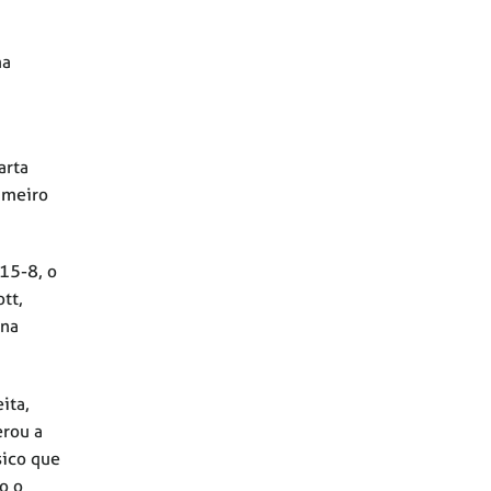
ma
arta
imeiro
 15-8, o
tt,
 na
ita,
erou a
sico que
o o