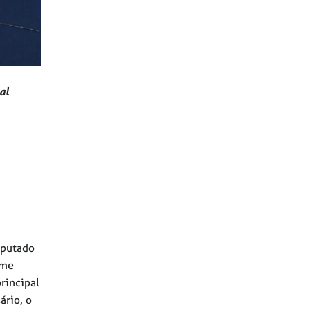
al
sputado
rme
rincipal
ário, o