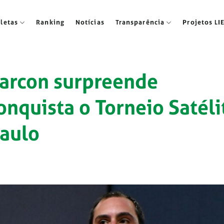
tletas
Ranking
Notícias
Transparência
Projetos LI
larcon surpreende
nquista o Torneio Satéli
Paulo