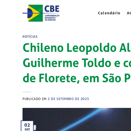
Skip
to
Calendário
A
content
NOTÍCIAS
Chileno Leopoldo A
Guilherme Toldo e co
de Florete, em São 
PUBLICADO EM
2 DE SETEMBRO DE 2023
02
set