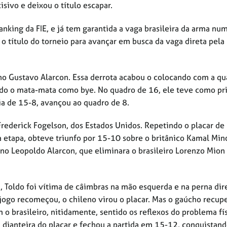
isivo e deixou o título escapar.
ranking da FIE, e já tem garantida a vaga brasileira da arma nu
o título do torneio para avançar em busca da vaga direta pela
no Gustavo Alarcon. Essa derrota acabou o colocando com a qu
ando o mata-mata como bye. No quadro de 16, ele teve como pr
ia de 15-8, avançou ao quadro de 8.
rederick Fogelson, dos Estados Unidos. Repetindo o placar de
ta etapa, obteve triunfo por 15-10 sobre o britânico Kamal Mino
eno Leopoldo Alarcon, que eliminara o brasileiro Lorenzo Mion
, Toldo foi vítima de câimbras na mão esquerda e na perna dire
ogo recomeçou, o chileno virou o placar. Mas o gaúcho recup
m o brasileiro, nitidamente, sentido os reflexos do problema fí
a dianteira do placar e fechou a partida em 15-12, conquistand