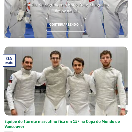
Mundial de Esgrima, em Hong Kong, chegou ao
fim nesta [...]
CONTINUAR LENDO
→
04
maio
Equipe do florete masculino fica em 15º na Copa do Mundo de
Vancouver