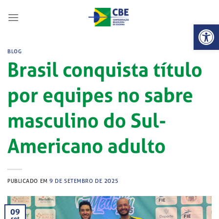
Skip
to
Abrir 
content
BLOG
Brasil conquista título
por equipes no sabre
masculino do Sul-
Americano adulto
PUBLICADO EM
9 DE SETEMBRO DE 2025
09
set