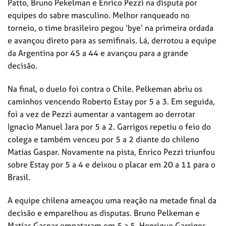
Patto, Bruno Pekelman e Enrico Pezzi na disputa por
equipes do sabre masculino. Melhor ranqueado no
torneio, o time brasileiro pegou ‘bye’ na primeira ordada
e avançou direto para as semifinais. Lá, derrotou a equipe
da Argentina por 45 a 44 e avançou para a grande
decisão.
Na final, o duelo foi contra o Chile. Pelkeman abriu os
caminhos vencendo Roberto Estay por 5 a 3. Em seguida,
foi a vez de Pezzi aumentar a vantagem ao derrotar
Ignacio Manuel Jara por 5 a 2. Garrigos repetiu o feio do
colega e também venceu por 5 a 2 diante do chileno
Matías Gaspar. Novamente na pista, Enrico Pezzi triunfou
sobre Estay por 5 a 4 e deixou o placar em 20 a 11 para o
Brasil.
A equipe chilena ameaçou uma reação na metade final da
decisão e emparelhou as disputas. Bruno Pelkeman e
Matías Gaspar empataram em 5 a 5. Henrique Garrigos