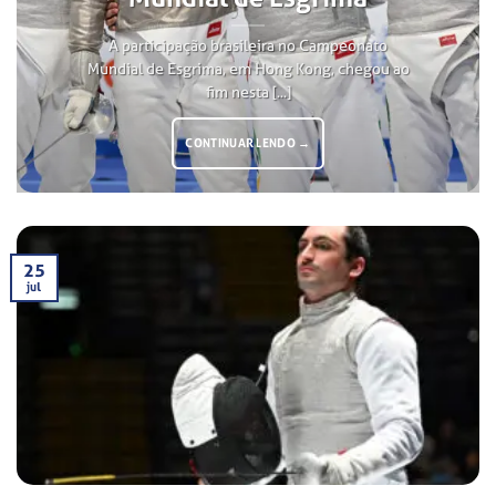
A participação brasileira no Campeonato
Mundial de Esgrima, em Hong Kong, chegou ao
fim nesta [...]
CONTINUAR LENDO
→
25
jul