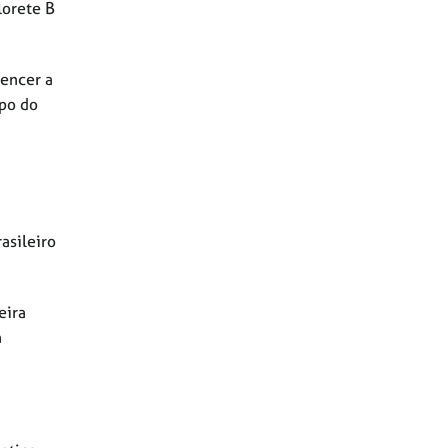
lorete B
vencer a
opo do
asileiro
eira
a