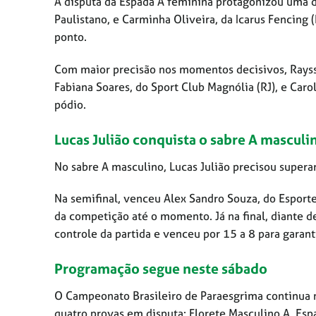
A disputa da Espada A feminina protagonizou uma da
Paulistano, e Carminha Oliveira, da Icarus Fencing 
ponto.
Com maior precisão nos momentos decisivos, Rayssa g
Fabiana Soares, do Sport Club Magnólia (RJ), e Car
pódio.
Lucas Julião conquista o sabre A masculi
No sabre A masculino, Lucas Julião precisou superar 
Na semifinal, venceu Alex Sandro Souza, do Esporte
da competição até o momento. Já na final, diante
controle da partida e venceu por 15 a 8 para garanti
Programação segue neste sábado
O Campeonato Brasileiro de Paraesgrima continua n
quatro provas em disputa: Florete Masculino A, Esp