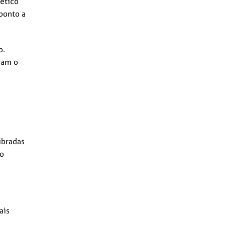
letico
 ponto a
o.
ram o
ibradas
 o
ais