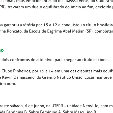
s finais mais emocionantes do dia. Rayssa Veras, do Club Ath
(PR), travaram um duelo equilibrado do início ao fim, decidido
arantiu a vitória por 15 a 12 e conquistou o título brasileir
olina Roncato, da Escola de Esgrima Abel Melian (SP), completa
no
dois confrontos de alto nível para chegar ao título nacional.
 Clube Pinheiros, por 15 a 14 em uma das disputas mais equil
 de Kevin Damasceno, do Grêmio Náutico União, Lucas manteve
r o ouro.
este sábado, 6 de junho, na UTFPR – unidade Neoville, com m
ada Feminina B, Sabre Feminino A, Sabre Masculino B.