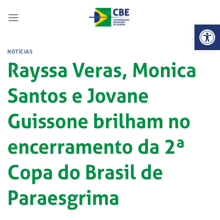
Skip
to
Abrir 
content
NOTÍCIAS
Rayssa Veras, Monica
Santos e Jovane
Guissone brilham no
encerramento da 2ª
Copa do Brasil de
Paraesgrima