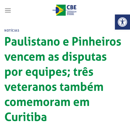
Skip
to
Abrir 
content
NOTÍCIAS
Paulistano e Pinheiros
vencem as disputas
por equipes; três
veteranos também
comemoram em
Curitiba