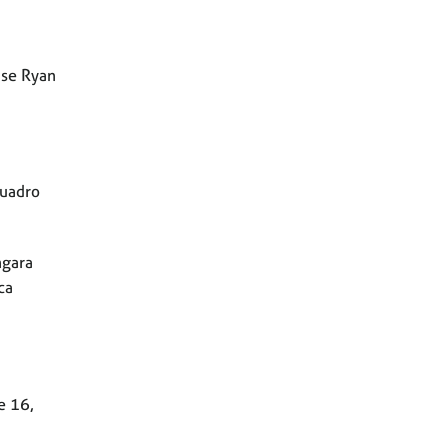
nse Ryan
quadro
ngara
ca
e 16,