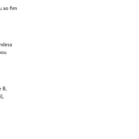
u ao fim
andesa
bou
e B,
),