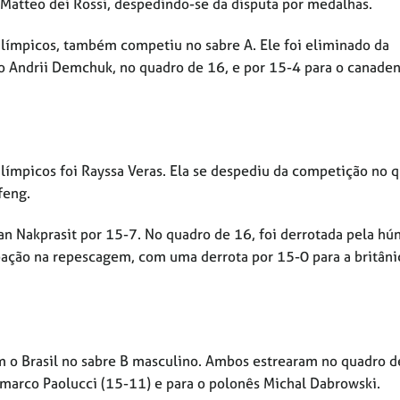
o Matteo dei Rossi, despedindo-se da disputa por medalhas.
alímpicos, também competiu no sabre A. Ele foi eliminado da
o Andrii Demchuk, no quadro de 16, e por 15-4 para o canade
límpicos foi Rayssa Veras. Ela se despediu da competição no 
feng.
n Nakprasit por 15-7. No quadro de 16, foi derrotada pela hú
pação na repescagem, com uma derrota por 15-0 para a britâni
 o Brasil no sabre B masculino. Ambos estrearam no quadro d
nmarco Paolucci (15-11) e para o polonês Michal Dabrowski.