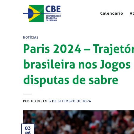
Skip
to
Calendário
A
content
NOTÍCIAS
Paris 2024 – Trajetó
brasileira nos Jogos
disputas de sabre
PUBLICADO EM
3 DE SETEMBRO DE 2024
03
set