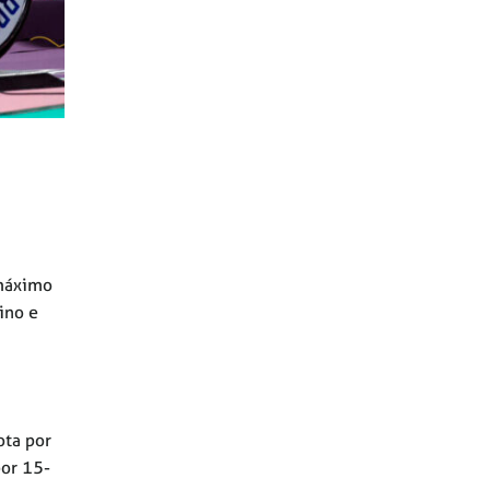
 máximo
ino e
ota por
por 15-