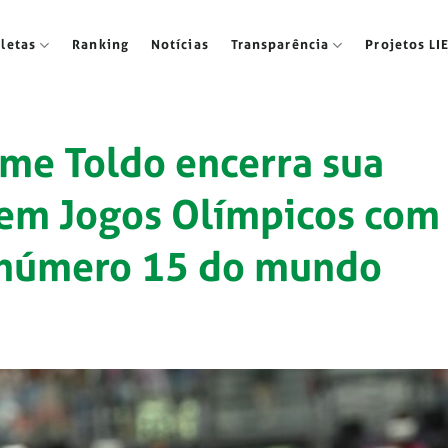
tletas
Ranking
Notícias
Transparência
Projetos LI
rme Toldo encerra sua
 em Jogos Olímpicos com
s número 15 do mundo