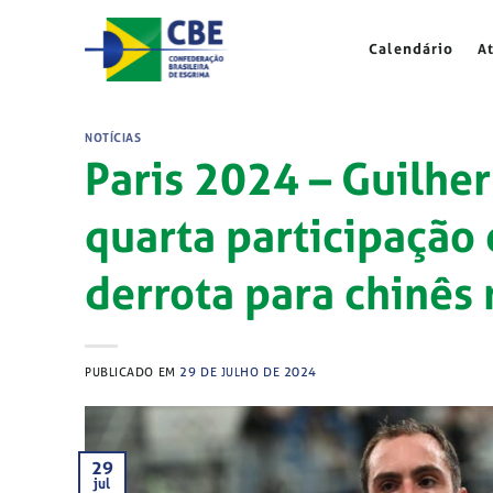
Skip
to
Calendário
A
content
NOTÍCIAS
Paris 2024 – Guilhe
quarta participação
derrota para chinê
PUBLICADO EM
29 DE JULHO DE 2024
29
jul