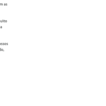
om as
uito
va
ossos
do,