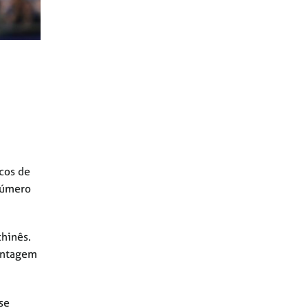
cos de
 número
chinês.
vantagem
se