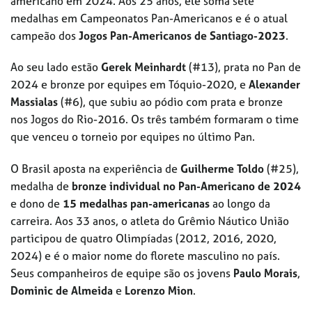
americano em 2024. Aos 25 anos, ele soma sete
medalhas em Campeonatos Pan-Americanos e é o atual
campeão dos
Jogos Pan-Americanos de Santiago-2023
.
Ao seu lado estão
Gerek Meinhardt
(#13), prata no Pan de
2024 e bronze por equipes em Tóquio-2020, e
Alexander
Massialas
(#6), que subiu ao pódio com prata e bronze
nos Jogos do Rio-2016. Os três também formaram o time
que venceu o torneio por equipes no último Pan.
O Brasil aposta na experiência de
Guilherme Toldo
(#25),
medalha de
bronze individual no Pan-Americano de 2024
e dono de
15 medalhas pan-americanas
ao longo da
carreira. Aos 33 anos, o atleta do Grêmio Náutico União
participou de quatro Olimpíadas (2012, 2016, 2020,
2024) e é o maior nome do florete masculino no país.
Seus companheiros de equipe são os jovens
Paulo Morais
,
Dominic de Almeida
e
Lorenzo Mion
.