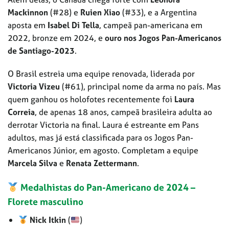
Mackinnon
(#28) e
Ruien Xiao
(#33), e a Argentina
aposta em
Isabel Di Tella
, campeã pan-americana em
2022, bronze em 2024, e
ouro nos Jogos Pan-Americanos
de Santiago-2023
.
O Brasil estreia uma equipe renovada, liderada por
Victoria Vizeu
(#61), principal nome da arma no país. Mas
quem ganhou os holofotes recentemente foi
Laura
Correia
, de apenas 18 anos, campeã brasileira adulta ao
derrotar Victoria na final. Laura é estreante em Pans
adultos, mas já está classificada para os Jogos Pan-
Americanos Júnior, em agosto. Completam a equipe
Marcela Silva
e
Renata Zettermann
.
Medalhistas do Pan-Americano de 2024 –
Florete masculino
Nick Itkin
(
)