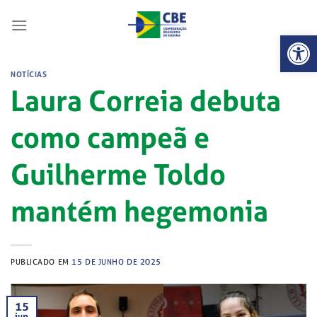
Skip
to
Abrir 
content
NOTÍCIAS
Laura Correia debuta
como campeã e
Guilherme Toldo
mantém hegemonia
PUBLICADO EM
15 DE JUNHO DE 2025
15
jun