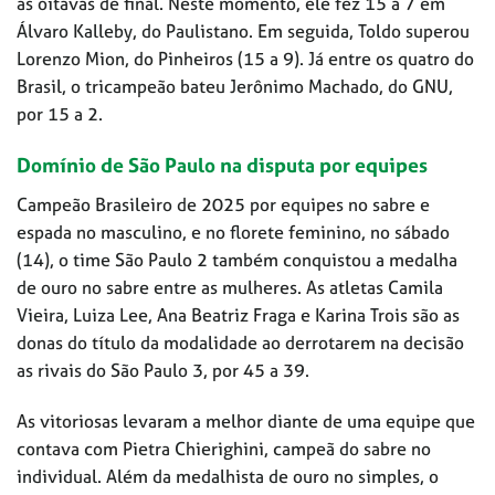
às oitavas de final. Neste momento, ele fez 15 a 7 em
Álvaro Kalleby, do Paulistano. Em seguida, Toldo superou
Lorenzo Mion, do Pinheiros (15 a 9). Já entre os quatro do
Brasil, o tricampeão bateu Jerônimo Machado, do GNU,
por 15 a 2.
Domínio de São Paulo na disputa por equipes
Campeão Brasileiro de 2025 por equipes no sabre e
espada no masculino, e no florete feminino, no sábado
(14), o time São Paulo 2 também conquistou a medalha
de ouro no sabre entre as mulheres. As atletas Camila
Vieira, Luiza Lee, Ana Beatriz Fraga e Karina Trois são as
donas do título da modalidade ao derrotarem na decisão
as rivais do São Paulo 3, por 45 a 39.
As vitoriosas levaram a melhor diante de uma equipe que
contava com Pietra Chierighini, campeã do sabre no
individual. Além da medalhista de ouro no simples, o