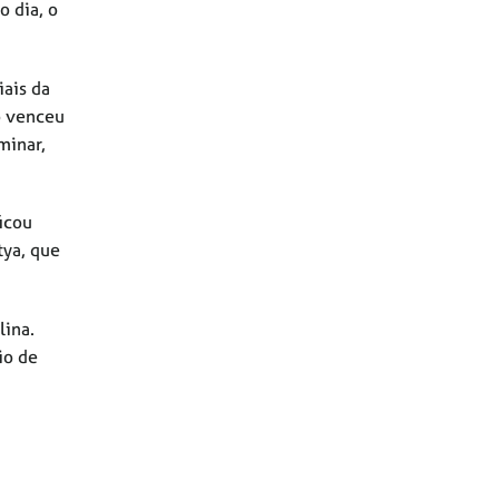
o dia, o
ais da
o venceu
minar,
ficou
tya, que
lina.
io de