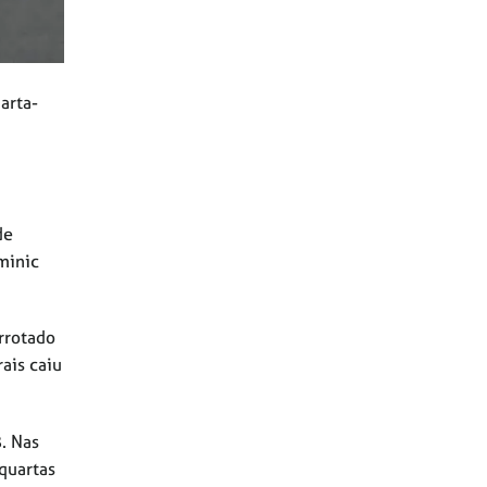
arta-
de
minic
rrotado
ais caiu
. Nas
 quartas