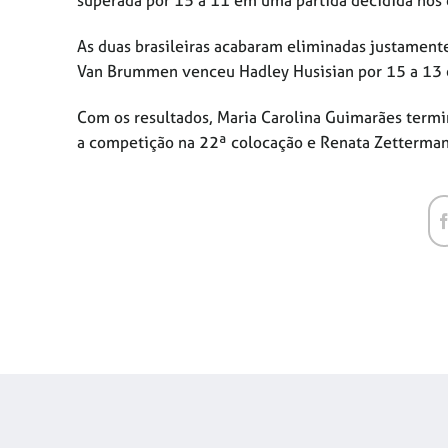
superada por 15 a 11 em uma partida decidida nos 
As duas brasileiras acabaram eliminadas justamente 
Van Brummen venceu Hadley Husisian por 15 a 13 e 
Com os resultados, Maria Carolina Guimarães termi
a competição na 22ª colocação e Renata Zetterma