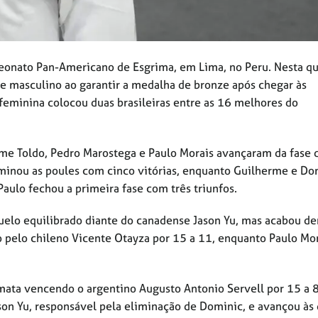
eonato Pan-Americano de Esgrima, em Lima, no Peru. Nesta qu
ete masculino ao garantir a medalha de bronze após chegar às
feminina colocou duas brasileiras entre as 16 melhores do
me Toldo, Pedro Marostega e Paulo Morais avançaram da fase 
minou as poules com cinco vitórias, enquanto Guilherme e Do
aulo fechou a primeira fase com três triunfos.
elo equilibrado diante do canadense Jason Yu, mas acabou de
 pelo chileno Vicente Otayza por 15 a 11, enquanto Paulo Mor
ata vencendo o argentino Augusto Antonio Servell por 15 a 8
ason Yu, responsável pela eliminação de Dominic, e avançou às