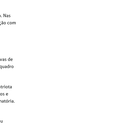
. Nas
ação com
avas de
 quadro
triota
pos e
natória.
ou