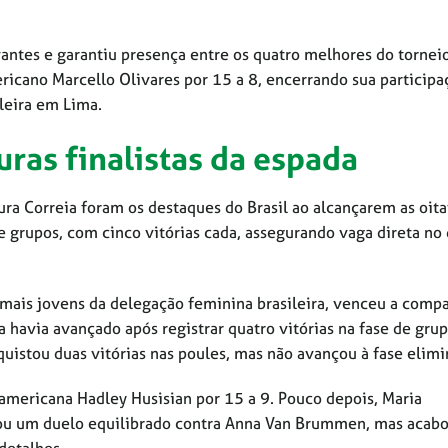
ntes e garantiu presença entre os quatro melhores do torneio
mericano Marcello Olivares por 15 a 8, encerrando sua particip
leira em Lima.
uras finalistas da espada
ra Correia foram os destaques do Brasil ao alcançarem as oit
 grupos, com cinco vitórias cada, assegurando vaga direta no
 mais jovens da delegação feminina brasileira, venceu a compa
a havia avançado após registrar quatro vitórias na fase de gru
uistou duas vitórias nas poules, mas não avançou à fase elimi
e-americana Hadley Husisian por 15 a 9. Pouco depois, Maria
avou um duelo equilibrado contra Anna Van Brummen, mas acab