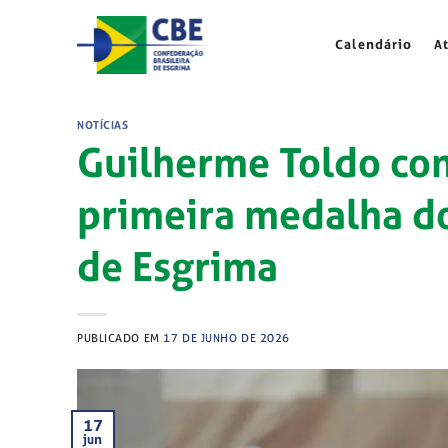
Skip
to
Calendário
A
content
NOTÍCIAS
Guilherme Toldo con
primeira medalha do
de Esgrima
PUBLICADO EM
17 DE JUNHO DE 2026
17
jun