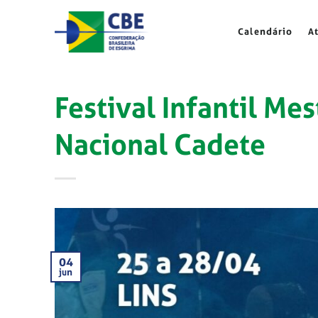
Skip
to
Calendário
A
content
Festival Infantil Me
Nacional Cadete
04
jun