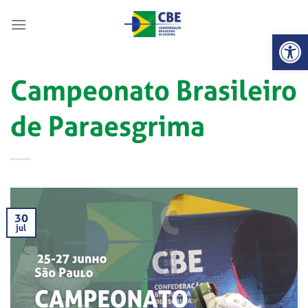
Skip
to
Abrir 
content
Campeonato Brasileiro
de Paraesgrima
30
jul