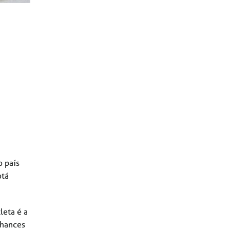
o país
otá
leta é a
chances