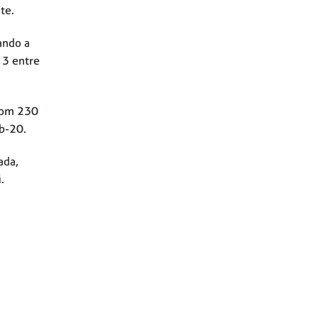
te.
ando a
 3 entre
 com 230
ub-20.
ada,
.