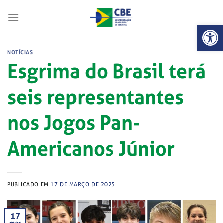
Skip
to
Abrir 
content
NOTÍCIAS
Esgrima do Brasil terá
seis representantes
nos Jogos Pan-
Americanos Júnior
PUBLICADO EM
17 DE MARÇO DE 2025
17
mar