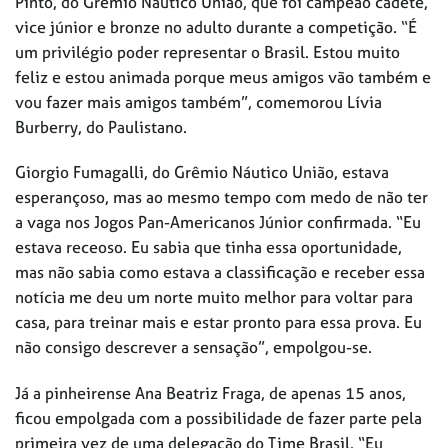
Pinto, do Grêmio Náutico União, que foi campeão cadete,
vice júnior e bronze no adulto durante a competição. “É
um privilégio poder representar o Brasil. Estou muito
feliz e estou animada porque meus amigos vão também e
vou fazer mais amigos também”, comemorou Lívia
Burberry, do Paulistano.
Giorgio Fumagalli, do Grêmio Náutico União, estava
esperançoso, mas ao mesmo tempo com medo de não ter
a vaga nos Jogos Pan-Americanos Júnior confirmada. “Eu
estava receoso. Eu sabia que tinha essa oportunidade,
mas não sabia como estava a classificação e receber essa
notícia me deu um norte muito melhor para voltar para
casa, para treinar mais e estar pronto para essa prova. Eu
não consigo descrever a sensação”, empolgou-se.
Já a pinheirense Ana Beatriz Fraga, de apenas 15 anos,
ficou empolgada com a possibilidade de fazer parte pela
primeira vez de uma delegação do Time Brasil. “Eu