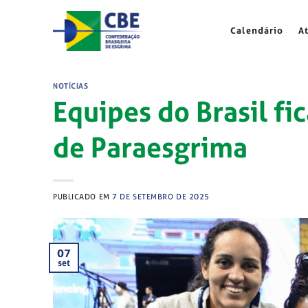
Skip
to
Calendário
A
content
NOTÍCIAS
Equipes do Brasil f
de Paraesgrima
PUBLICADO EM
7 DE SETEMBRO DE 2025
07
set