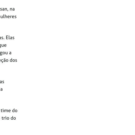
san, na
mulheres
s. Elas
 que
egou a
eção dos
as
 a
o time do
 trio do