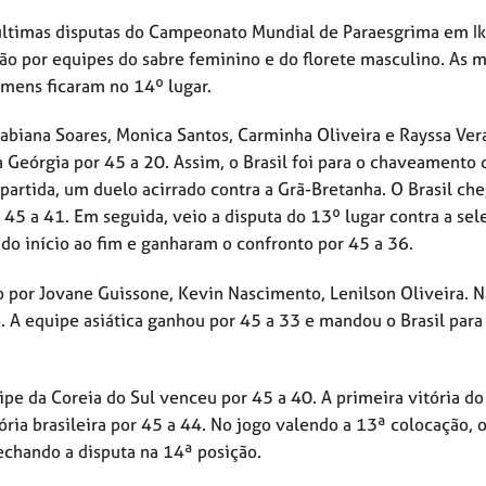
ltimas disputas do Campeonato Mundial de Paraesgrima em Ik
ão por equipes do sabre feminino e do florete masculino. As 
mens ficaram no 14º lugar.
abiana Soares, Monica Santos, Carminha Oliveira e Rayssa Vera
a Geórgia por 45 a 20. Assim, o Brasil foi para o chaveamento
 partida, um duelo acirrado contra a Grã-Bretanha. O Brasil ch
 45 a 41. Em seguida, veio a disputa do 13º lugar contra a sel
 do início ao fim e ganharam o confronto por 45 a 36.
o por Jovane Guissone, Kevin Nascimento, Lenilson Oliveira. N
. A equipe asiática ganhou por 45 a 33 e mandou o Brasil para
ipe da Coreia do Sul venceu por 45 a 40. A primeira vitória d
tória brasileira por 45 a 44. No jogo valendo a 13ª colocação, o
fechando a disputa na 14ª posição.