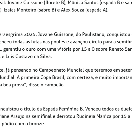
l: Jovane Guissone (florete B), Mônica Santos (espada B e sab
),
Izaias Monteiro (sabre B) e Alex Souza (espada A).
Paraesgrima 2025, Jovane Guissone, do Paulistano, conquistou
enceu todas as lutas nas poules e avançou direto para a semifin
, garantiu o ouro com uma vitória por 15 a 0 sobre Renato San
e Luis Gustavo da Silva.
nte, já pensando no Campeonato Mundial que teremos em sete
undial. A primeira Copa Brasil, com certeza, é muito importan
a boa prova”, disse o campeão.
quistou o título da Espada Feminina B. Venceu todos os duel
iane Araujo na semifinal e derrotou Rudineia Manica por 15 a 
o pódio com o bronze.