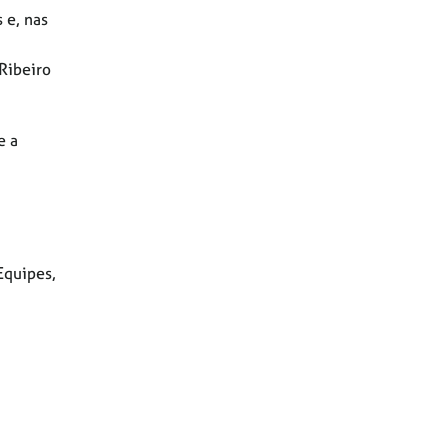
 e, nas
 Ribeiro
e a
Equipes,