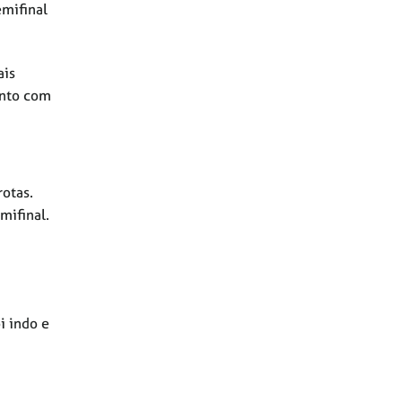
emifinal
ais
unto com
rotas.
mifinal.
n
i indo e