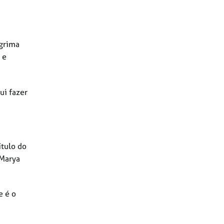
sgrima
 e
ui fazer
ítulo do
 Marya
e é o