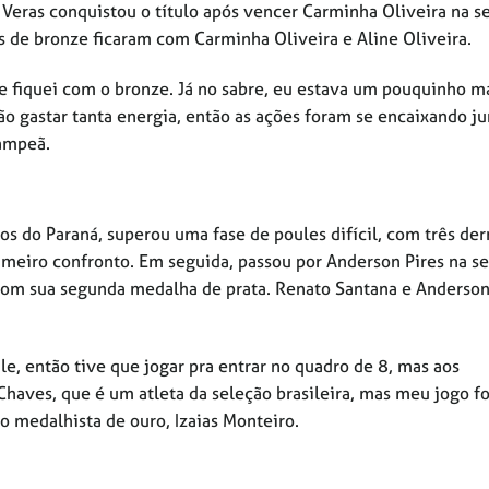
 Veras conquistou o título após vencer Carminha Oliveira na s
s de bronze ficaram com Carminha Oliveira e Aline Oliveira.
e fiquei com o bronze. Já no sabre, eu estava um pouquinho m
não gastar tanta energia, então as ações foram se encaixando j
campeã.
os do Paraná, superou uma fase de poules difícil, com três der
rimeiro confronto. Em seguida, passou por Anderson Pires na se
 com sua segunda medalha de prata. Renato Santana e Anderso
le, então tive que jogar pra entrar no quadro de 8, mas aos
Chaves, que é um atleta da seleção brasileira, mas meu jogo fo
 medalhista de ouro, Izaias Monteiro.