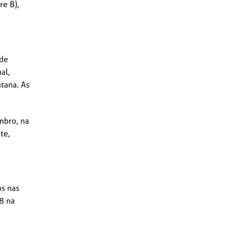
re B),
 de
al,
tana. As
mbro, na
te,
os nas
8 na