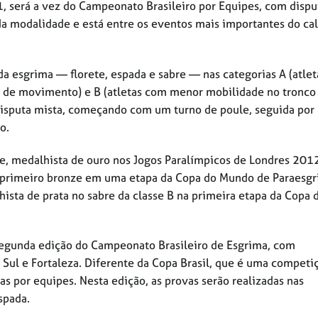
1, será a vez do Campeonato Brasileiro por Equipes, com dispu
a modalidade e está entre os eventos mais importantes do ca
a esgrima — florete, espada e sabre — nas categorias A (atle
 de movimento) e B (atletas com menor mobilidade no tronco
 disputa mista, começando com um turno de poule, seguida por
o.
ne, medalhista de ouro nos Jogos Paralímpicos de Londres 2012
u primeiro bronze em uma etapa da Copa do Mundo de Paraesg
ista de prata no sabre da classe B na primeira etapa da Copa 
segunda edição do Campeonato Brasileiro de Esgrima, com
 Sul e Fortaleza. Diferente da Copa Brasil, que é uma competi
as por equipes. Nesta edição, as provas serão realizadas nas
spada.