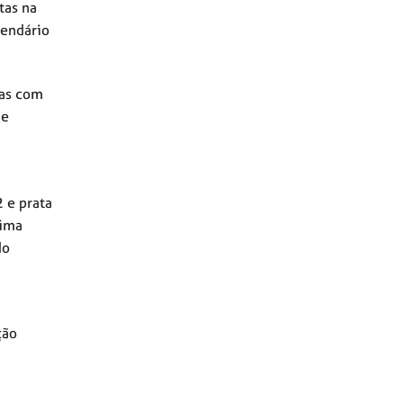
tas na
lendário
tas com
 e
 e prata
rima
do
ção