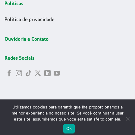
Políticas
Política de privacidade
Ouvidoria e Contato
Redes Sociais
Utilizamos cookies para garantir que lhe proporcionamos a
melhor experiência no nosso site. Se você continuar a usar
este site, assumiremos que você está satisfeito com ele.
Copyright 2026 © Codelapa | 2024 Confederação Brasileira de
ABRIR
Ok
Esgrima - CNPJ 42.178.699/0001-24
PESQU