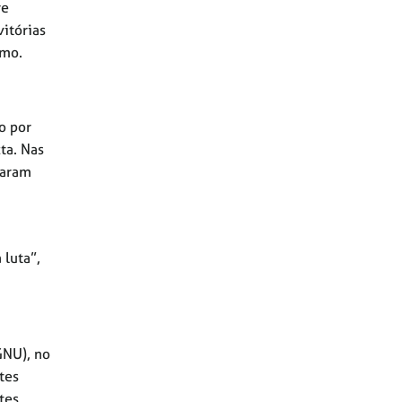
re
itórias
smo.
o por
ta. Nas
caram
 luta”,
GNU), no
tes
tes