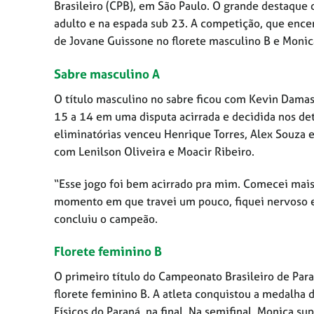
Brasileiro (CPB), em São Paulo. O grande destaque 
adulto e na espada sub 23. A competição, que ence
de Jovane Guissone no florete masculino B e Monic
Sabre masculino A
O título masculino no sabre ficou com Kevin Damas
15 a 14 em uma disputa acirrada e decidida nos det
eliminatórias venceu Henrique Torres, Alex Souza e 
com Lenilson Oliveira e Moacir Ribeiro.
“Esse jogo foi bem acirrado pra mim. Comecei mais 
momento em que travei um pouco, fiquei nervoso e 
concluiu o campeão.
Florete feminino B
O primeiro título do Campeonato Brasileiro de Par
florete feminino B. A atleta conquistou a medalha 
Físicos do Paraná, na final. Na semifinal, Monica 