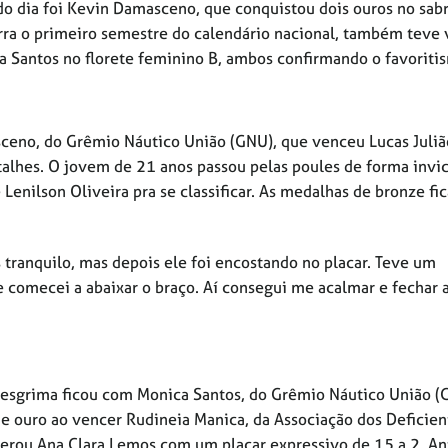
do dia foi Kevin Damasceno, que conquistou dois ouros no sab
rra o primeiro semestre do calendário nacional, também teve v
a Santos no florete feminino B, ambos confirmando o favoriti
ceno, do Grêmio Náutico União (GNU), que venceu Lucas Juliã
alhes. O jovem de 21 anos passou pelas poules de forma invic
Lenilson Oliveira pra se classificar. As medalhas de bronze fi
tranquilo, mas depois ele foi encostando no placar. Teve um
comecei a abaixar o braço. Aí consegui me acalmar e fechar a
aesgrima ficou com Monica Santos, do Grêmio Náutico União (
de ouro ao vencer Rudineia Manica, da Associação dos Deficien
superou Ana Clara Lemos com um placar expressivo de 15 a 2. An