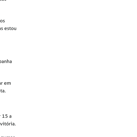
mos
as estou
mpanha
ar em
ta.
r 15 a
vitória.