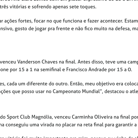
rês vitórias e sofrendo apenas sete toques.
ar ações fortes, focar no que funciona e fazer acontecer. Esta
sivo, gosto de jogar pra frente e não fico muito na defesa, m
 venceu Vanderson Chaves na final. Antes disso, teve uma ca
one por 15 a 1 na semifinal e Francisco Andrade por 15 a 0.
s, cada um diferente do outro. Então, meu objetivo era coloc
s ações que posso usar no Campeonato Mundial”, destacou o atle
 do Sport Club Magnólia, venceu Carminha Oliveira na final po
a conseguiu uma virada no placar na reta final para garantir a 