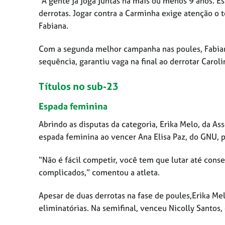
“A gente já joga juntas há mais ou menos 9 anos. E
derrotas. Jogar contra a Carminha exige atenção o 
Fabiana.
Com a segunda melhor campanha nas poules, Fabiana
sequência, garantiu vaga na final ao derrotar Carol
Títulos no sub-23
Espada feminina
Abrindo as disputas da categoria, Erika Melo, da As
espada feminina ao vencer Ana Elisa Paz, do GNU, p
“Não é fácil competir, você tem que lutar até conse
complicados,” comentou a atleta.
Apesar de duas derrotas na fase de poules,Erika 
eliminatórias. Na semifinal, venceu Nicolly Santos