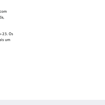
 com
da,
b-23. Os
ais um