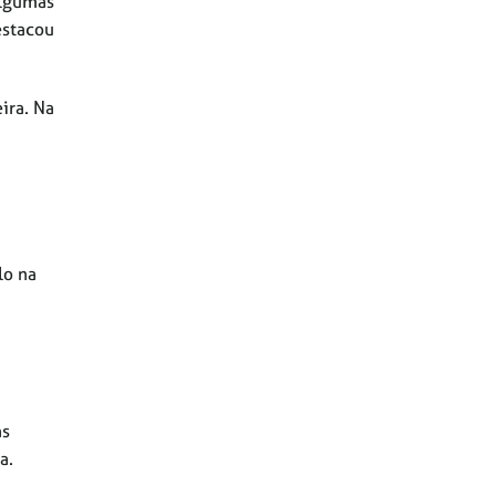
algumas
estacou
ira. Na
lo na
as
a.