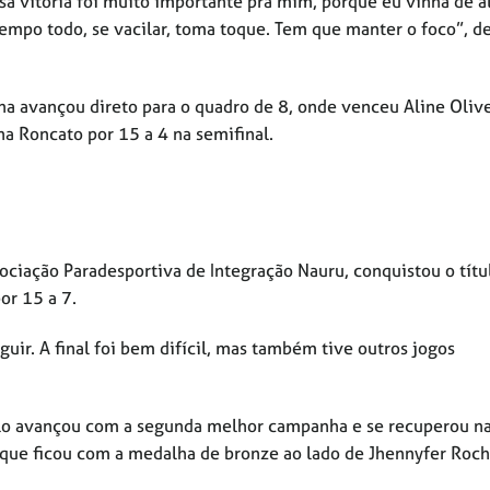
ssa vitória foi muito importante pra mim, porque eu vinha de 
tempo todo, se vacilar, toma toque. Tem que manter o foco”, d
 avançou direto para o quadro de 8, onde venceu Aline Olive
ina Roncato por 15 a 4 na semifinal.
sociação Paradesportiva de Integração Nauru, conquistou o títu
or 15 a 7.
guir. A final foi bem difícil, mas também tive outros jogos
Melo avançou com a segunda melhor campanha e se recuperou n
, que ficou com a medalha de bronze ao lado de Jhennyfer Roch