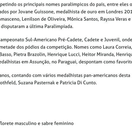
etindo os principais nomes paralímpicos do país, entre eles o
erados por Jovane Guissone, medalhista de ouro em Londres 20
masceno, Lenílson de Oliveira, Mônica Santos, Rayssa Veras e
 disputaram a última Paralimpíada.
Campeonato Sul-Americano Pré-Cadete, Cadete e Juvenil, onde
e metade dos pódios da competição. Nomes como Laura Correia
Basso, Pietra Brazolin, Henrique Lucci, Heitor Miranda, Henriq
edalhistas em Assunção, no Paraguai, despontam como favorit
eranos, contando com vários medalhistas pan-americanos desta
othfeld, Suzana Pasternak e Patricia Di Cunto.
florete masculino e sabre feminino