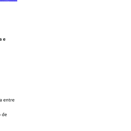
a e
a entre
o de