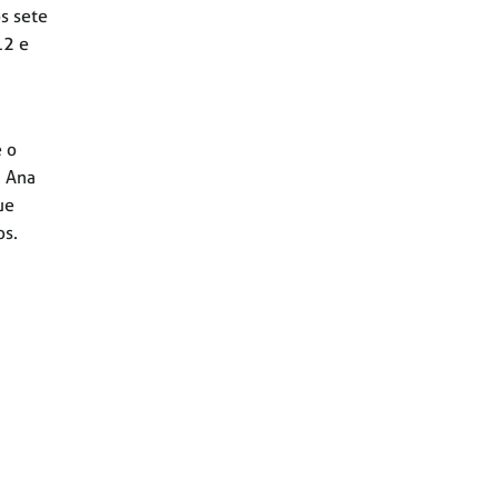
s sete
12 e
 o
, Ana
ue
os.