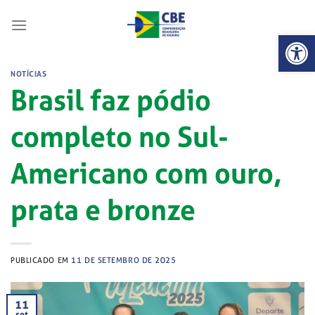
Skip
to
Abrir 
content
NOTÍCIAS
Brasil faz pódio
completo no Sul-
Americano com ouro,
prata e bronze
PUBLICADO EM
11 DE SETEMBRO DE 2025
11
set