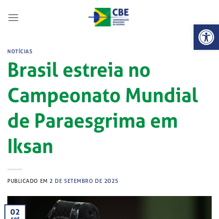
Skip
to
Abrir 
content
NOTÍCIAS
Brasil estreia no
Campeonato Mundial
de Paraesgrima em
Iksan
PUBLICADO EM
2 DE SETEMBRO DE 2025
02
set