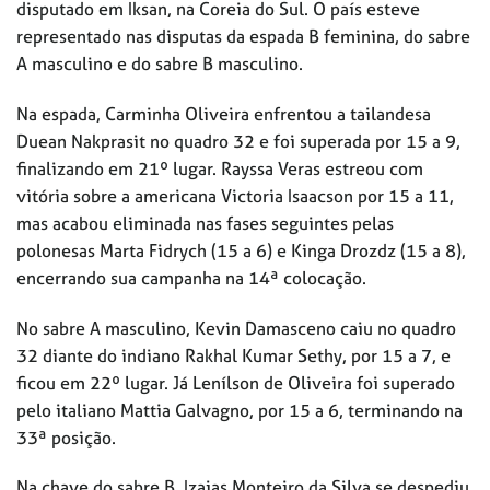
disputado em Iksan, na Coreia do Sul. O país esteve
representado nas disputas da espada B feminina, do sabre
A masculino e do sabre B masculino.
Na espada, Carminha Oliveira enfrentou a tailandesa
Duean Nakprasit no quadro 32 e foi superada por 15 a 9,
finalizando em 21º lugar. Rayssa Veras estreou com
vitória sobre a americana Victoria Isaacson por 15 a 11,
mas acabou eliminada nas fases seguintes pelas
polonesas Marta Fidrych (15 a 6) e Kinga Drozdz (15 a 8),
encerrando sua campanha na 14ª colocação.
No sabre A masculino, Kevin Damasceno caiu no quadro
32 diante do indiano Rakhal Kumar Sethy, por 15 a 7, e
ficou em 22º lugar. Já Lenílson de Oliveira foi superado
pelo italiano Mattia Galvagno, por 15 a 6, terminando na
33ª posição.
Na chave do sabre B, Izaias Monteiro da Silva se despediu