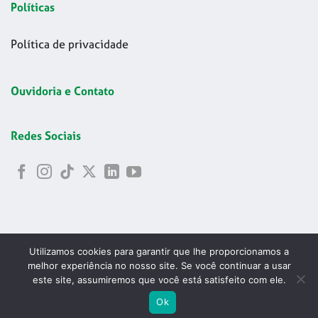
Políticas
Política de privacidade
Ouvidoria e Contato
Redes Sociais
Utilizamos cookies para garantir que lhe proporcionamos a
melhor experiência no nosso site. Se você continuar a usar
este site, assumiremos que você está satisfeito com ele.
Copyright 2026 © Codelapa | 2024 Confederação Brasileira de
ABRIR
Ok
Esgrima - CNPJ 42.178.699/0001-24
PESQU