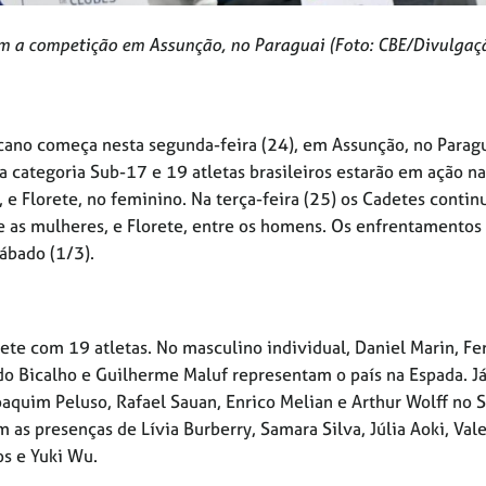
tam a competição em Assunção, no Paraguai (Foto: CBE/Divulgaç
cano começa nesta segunda-feira (24), em Assunção, no Paragu
 categoria Sub-17 e 19 atletas brasileiros estarão em ação na
, e Florete, no feminino. Na terça-feira (25) os Cadetes conti
e as mulheres, e Florete, entre os homens. Os enfrentamentos
sábado (1/3).
ete com 19 atletas. No masculino individual, Daniel Marin, F
o Bicalho e Guilherme Maluf representam o país na Espada. J
oaquim Peluso, Rafael Sauan, Enrico Melian e Arthur Wolff no S
m as presenças de Lívia Burberry, Samara Silva, Júlia Aoki, Val
os e Yuki Wu.