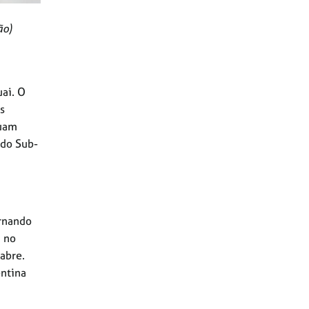
ão)
ai. O
s
nuam
 do Sub-
ernando
á no
abre.
entina