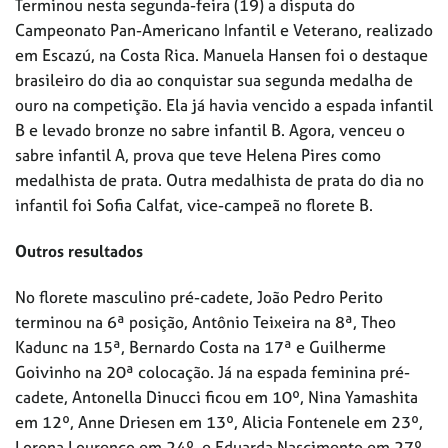
Terminou nesta segunda-feira (19) a disputa do
Campeonato Pan-Americano Infantil e Veterano, realizado
em Escazú, na Costa Rica. Manuela Hansen foi o destaque
brasileiro do dia ao conquistar sua segunda medalha de
ouro na competição. Ela já havia vencido a espada infantil
B e levado bronze no sabre infantil B. Agora, venceu o
sabre infantil A, prova que teve Helena Pires como
medalhista de prata. Outra medalhista de prata do dia no
infantil foi Sofia Calfat, vice-campeã no florete B.
Outros resultados
No florete masculino pré-cadete, João Pedro Perito
terminou na 6ª posição, Antônio Teixeira na 8ª, Theo
Kadunc na 15ª, Bernardo Costa na 17ª e Guilherme
Goivinho na 20ª colocação. Já na espada feminina pré-
cadete, Antonella Dinucci ficou em 10º, Nina Yamashita
em 12º, Anne Driesen em 13º, Alicia Fontenele em 23º,
Lorena Lourenço em 24º, e Eduarda Nascimento em 27º