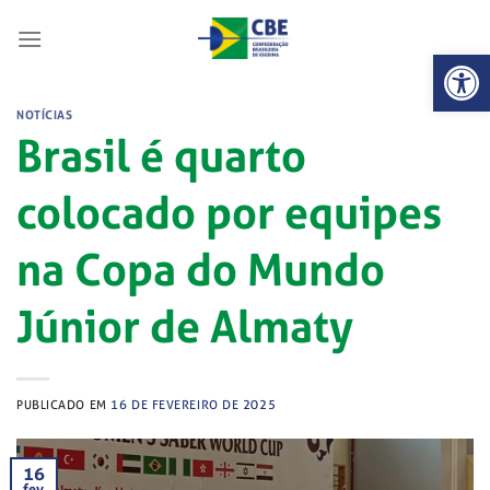
Skip
to
Abrir 
content
NOTÍCIAS
Brasil é quarto
colocado por equipes
na Copa do Mundo
Júnior de Almaty
PUBLICADO EM
16 DE FEVEREIRO DE 2025
16
fev